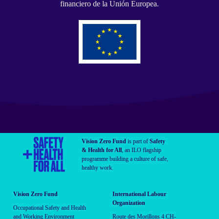
financiero de la Unión Europea.
Vision Zero Fund
is part of
Safety
& Health for All
, an ILO flagship
programme building a culture of safe,
healthy work.
Vision Zero Fund
International Labour
Organization
Occupational Safety and Health
and Working Environment
Route des Morillons 4 CH-