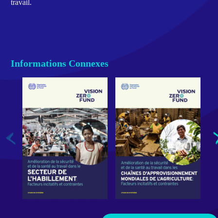
travail.
Informations Connexes
Amélioration
Amélioration
Not
de
de
enr