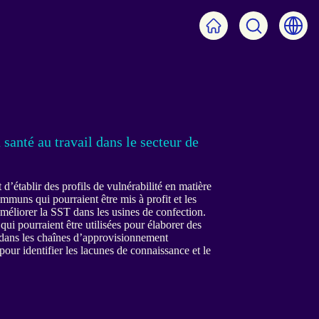
Back
Search
Ch
to
on
th
homepage
site
la
 santé au travail dans le secteur de
 d’établir des profils de vulnérabilité en matière
communs qui pourraient être mis à profit et les
améliorer la SST dans les usines de confection.
ui pourraient être utilisées pour élaborer des
T dans les chaînes d’approvisionnement
pour identifier les lacunes de connaissance et le