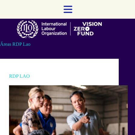
Skip
to
content
Áreas
RDP Lao
RDP LAO